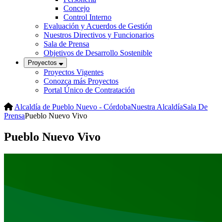
Concejo
Control Interno
Evaluación y Acuerdos de Gestión
Nuestros Directivos y Funcionarios
Sala de Prensa
Objetivos de Desarrollo Sostenible
Proyectos
Proyectos Vigentes
Conozca más Proyectos
Portal Único de Contratación
Alcaldía de Pueblo Nuevo - Córdoba
Nuestra Alcaldía
Sala De
Prensa
Pueblo Nuevo Vivo
Pueblo Nuevo Vivo