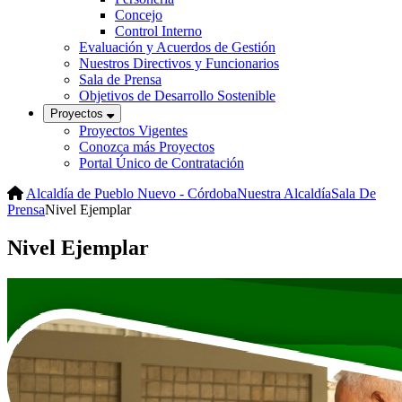
Concejo
Control Interno
Evaluación y Acuerdos de Gestión
Nuestros Directivos y Funcionarios
Sala de Prensa
Objetivos de Desarrollo Sostenible
Proyectos
Proyectos Vigentes
Conozca más Proyectos
Portal Único de Contratación
Alcaldía de Pueblo Nuevo - Córdoba
Nuestra Alcaldía
Sala De
Prensa
Nivel Ejemplar
Nivel Ejemplar