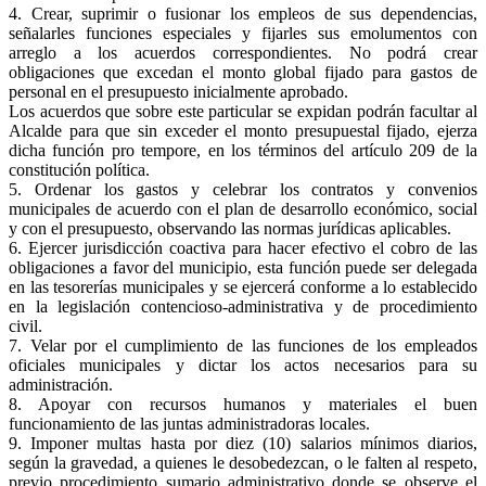
4. Crear, suprimir o fusionar los empleos de sus dependencias,
señalarles funciones especiales y fijarles sus emolumentos con
arreglo a los acuerdos correspondientes. No podrá crear
obligaciones que excedan el monto global fijado para gastos de
personal en el presupuesto inicialmente aprobado.
Los acuerdos que sobre este particular se expidan podrán facultar al
Alcalde para que sin exceder el monto presupuestal fijado, ejerza
dicha función pro tempore, en los términos del artículo 209 de la
constitución política.
5. Ordenar los gastos y celebrar los contratos y convenios
municipales de acuerdo con el plan de desarrollo económico, social
y con el presupuesto, observando las normas jurídicas aplicables.
6. Ejercer jurisdicción coactiva para hacer efectivo el cobro de las
obligaciones a favor del municipio, esta función puede ser delegada
en las tesorerías municipales y se ejercerá conforme a lo establecido
en la legislación contencioso-administrativa y de procedimiento
civil.
7. Velar por el cumplimiento de las funciones de los empleados
oficiales municipales y dictar los actos necesarios para su
administración.
8. Apoyar con recursos humanos y materiales el buen
funcionamiento de las juntas administradoras locales.
9. Imponer multas hasta por diez (10) salarios mínimos diarios,
según la gravedad, a quienes le desobedezcan, o le falten al respeto,
previo procedimiento sumario administrativo donde se observe el