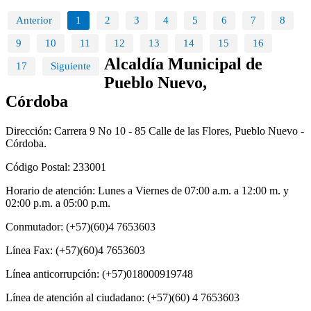
Anterior
1
2
3
4
5
6
7
8
9
10
11
12
13
14
15
16
Alcaldía Municipal de
17
Siguiente
Pueblo Nuevo,
Córdoba
Dirección: Carrera 9 No 10 - 85 Calle de las Flores, Pueblo Nuevo -
Córdoba.
Código Postal: 233001
Horario de atención: Lunes a Viernes de 07:00 a.m. a 12:00 m. y
02:00 p.m. a 05:00 p.m.
Conmutador: (+57)(60)4 7653603
Línea Fax: (+57)(60)4 7653603
Línea anticorrupción: (+57)018000919748
Línea de atención al ciudadano: (+57)(60) 4 7653603