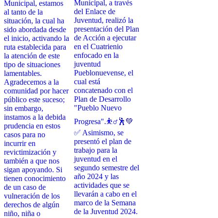
Municipal, a través
Municipal, estamos
del Enlace de
al tanto de la
Juventud, realizó la
situación, la cual ha
presentación del Plan
sido abordada desde
de Acción a ejecutar
el inicio, activando la
en el Cuatrienio
ruta establecida para
enfocado en la
la atención de este
juventud
tipo de situaciones
Pueblonuevense, el
lamentables.
cual está
Agradecemos a la
concatenado con el
comunidad por hacer
Plan de Desarrollo
público este suceso;
"Pueblo Nuevo
sin embargo,
instamos a la debida
Progresa".⛹️‍♂️🕺💚
prudencia en estos
✅ Asimismo, se
casos para no
presentó el plan de
incurrir en
trabajo para la
revictimización y
juventud en el
también a que nos
segundo semestre del
sigan apoyando. Si
año 2024 y las
tienen conocimiento
actividades que se
de un caso de
llevarán a cabo en el
vulneración de los
marco de la Semana
derechos de algún
de la Juventud 2024.
niño, niña o