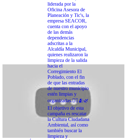
liderada por la
Oficina Asesora de
Planeación y Tic's, la
empresa SEACOR,
cuenta con el apoyo
de las demás
dependencias
adscritas a la
Alcaldía Municipal,
quienes realizaron la
limpieza de la salida
hacia el
Corregimiento El
Poblado, con el fin
de que las entradas
de nuestro municipio
estén limpias y
organizadas.👍🏼🫂🌿
El objetivo de esta
campaña es rescatar
la Cultura Ciudadana
Ambiental, así como
también buscar la
limpieza y