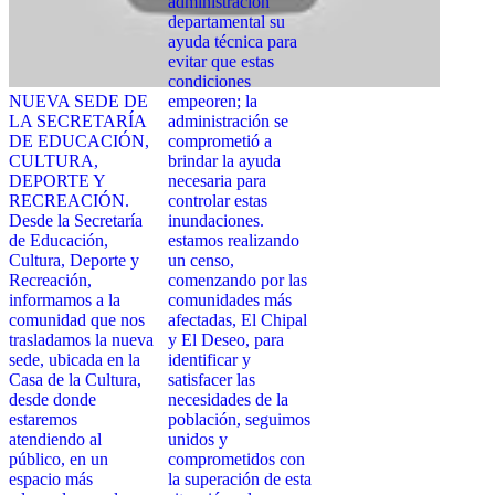
administración
departamental su
ayuda técnica para
evitar que estas
condiciones
NUEVA SEDE DE
empeoren; la
LA SECRETARÍA
administración se
DE EDUCACIÓN,
comprometió a
CULTURA,
brindar la ayuda
DEPORTE Y
necesaria para
RECREACIÓN.
controlar estas
Desde la Secretaría
inundaciones.
de Educación,
estamos realizando
Cultura, Deporte y
un censo,
Recreación,
comenzando por las
informamos a la
comunidades más
comunidad que nos
afectadas, El Chipal
trasladamos la nueva
y El Deseo, para
sede, ubicada en la
identificar y
Casa de la Cultura,
satisfacer las
desde donde
necesidades de la
estaremos
población, seguimos
atendiendo al
unidos y
público, en un
comprometidos con
espacio más
la superación de esta