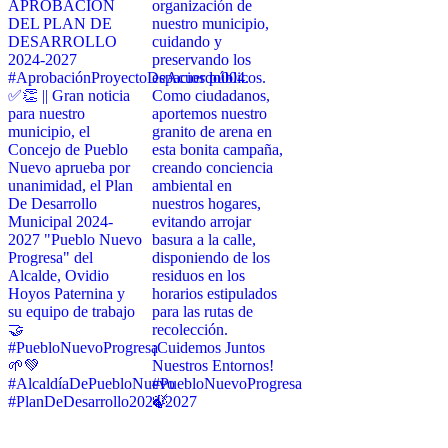
APROBACIÓN
organización de
DEL PLAN DE
nuestro municipio,
DESARROLLO
cuidando y
2024-2027
preservando los
#AprobaciónProyectoDeAcuerdo004.
espacios públicos.
✅👏 || Gran noticia
Como ciudadanos,
para nuestro
aportemos nuestro
municipio, el
granito de arena en
Concejo de Pueblo
esta bonita campaña,
Nuevo aprueba por
creando conciencia
unanimidad, el Plan
ambiental en
De Desarrollo
nuestros hogares,
Municipal 2024-
evitando arrojar
2027 "Pueblo Nuevo
basura a la calle,
Progresa" del
disponiendo de los
Alcalde, Ovidio
residuos en los
Hoyos Paternina y
horarios estipulados
su equipo de trabajo
para las rutas de
🤝
recolección.
#PuebloNuevoProgresa
¡Cuidemos Juntos
🌱💚
Nuestros Entornos!
#AlcaldíaDePuebloNuevo
#PuebloNuevoProgresa
#PlanDeDesarrollo2024/2027
🍃